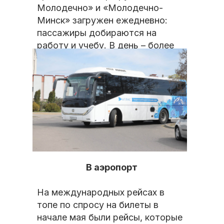
Молодечно» и «Молодечно-
Минск» загружен ежедневно:
пассажиры добираются на
работу и учебу. В день – более
30 рейсов между городами.
Кстати, здесь также курсируют
большие автобусы: они
комфортнее и безопаснее
маршруток, при этом не
уступают по времени в пути.
В аэропорт
На международных рейсах в
топе по спросу на билеты в
начале мая были рейсы, которые